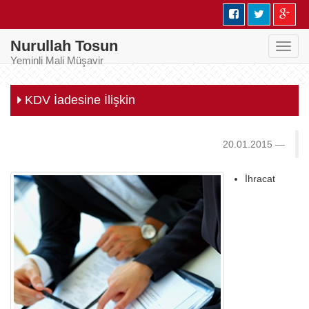
Nurullah Tosun
Toggl
Yeminli Mali Müşavir
navig
KDV İadesine İlişkin
20.01.2015
İhracat