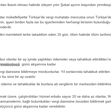
lardan ibaret olması halinde izleyen yılın Şubat ayının başından yirmibeş
e, dar mükellefiyette Türkiye'de vergi muhatabı mevcutsa onun Türkiye'd
n, işyeri birden fazla ise bu işyerlerinden herhangi birisinin bulunduğu
nderilir.
eleri memleketi terke takaddüm eden 15 gün, ölüm halinde ölüm tarihin
 olanlar bir ay içinde yaptıkları ödemeler veya tahakkuk ettirdikleri k
 yirmiüçüncü
günü akşamına kadar
gi dairesine bildirmeye mecburdurlar. Yıl sonlarında tahakkuk ettirilen
 bu süre bir ay uzatılır.
 ödeme ve tahakkuklar ile bunlara ait vergilerin bir merkezden bildirilme
lmak üzere, çalıştırdıkları hizmet erbabı sayısı 10 ve daha az olanlar, 
annamelerini, bağlı bulundukları vergi dairesine önceden bildirmek şart
iüçüncü günü akşamına kadar verebilirler.