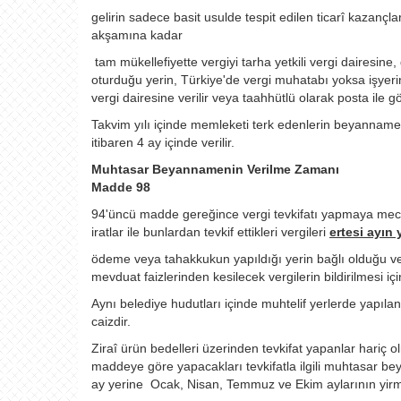
gelirin sadece basit usulde tespit edilen ticarî kazanç
akşamına kadar
tam mükellefiyette vergiyi tarha yetkili vergi dairesin
oturduğu yerin, Türkiye'de vergi muhatabı yoksa işyerini
vergi dairesine verilir veya taahhütlü olarak posta ile gö
Takvim yılı içinde memleketi terk edenlerin beyannam
itibaren 4 ay içinde verilir.
Muhtasar Beyannamenin Verilme Zamanı
Madde 98
94'üncü madde gereğince vergi tevkifatı yapmaya mecbur
iratlar ile bunlardan tevkif ettikleri vergileri
ertesi ayın
ödeme veya tahakkukun yapıldığı yerin bağlı olduğu ver
mevduat faizlerinden kesilecek vergilerin bildirilmesi için
Aynı belediye hudutları içinde muhtelif yerlerde yapılan
caizdir.
Ziraî ürün bedelleri üzerinden tevkifat yapanlar hariç o
maddeye göre yapacakları tevkifatla ilgili muhtasar bey
ay yerine Ocak, Nisan, Temmuz ve Ekim aylarının yirm