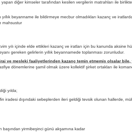
apan diğer kimseler tarafından kesilen vergilerin matrahları ile birlikte
n yıllık beyanname ile bildirmeye mecbur olmadıkları kazanç ve iratlard
ine mahsustur
im yılı içinde elde ettikleri kazanç ve iratları için bu kanunda aksine 
eyanı gereken gelirlerin yıllık beyannamede toplanması zorunludur.
zirai ve mesleki faaliyetlerinden kazanç temin etmemiş olsalar bile, y
tasfiye dönemlerine şamil olmak üzere kollektif şirket ortakları ile koman
diği yılda;
in iradesi dışındaki sebeplerden ileri geldiği tevsik olunan hallerde, mük
ının başından yirmibeşinci günü akşamına kadar