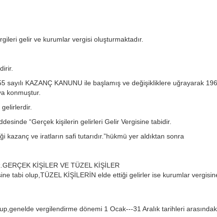
gileri gelir ve kurumlar vergisi oluşturmaktadır.
irir.
a 755 sayılı KAZANÇ KANUNU ile başlamış ve değişikliklere uğrayarak 19
a konmuştur.
gelirlerdir.
esinde “Gerçek kişilerin gelirleri Gelir Vergisine tabidir.
tiği kazanç ve iratların safi tutarıdır.”hükmü yer aldıktan sonra
iliriz.GERÇEK KİŞİLER VE TÜZEL KİŞİLER
ine tabi olup,TÜZEL KİŞİLERİN elde ettiği gelirler ise kurumlar vergisine
 olup,genelde vergilendirme dönemi 1 Ocak---31 Aralık tarihleri arasındak