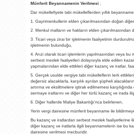
Münferit Beyannamenin Verilmesi
;
Dar mükellefiyete tabi mükelleflerden yıllık beyanna
1. Gayrimenkullerin elden çıkarılmasından doğan diğer
2. Menkul malların ve hakların elden çıkarılmasından do
3. Ticari veya zirai bir işletmenin faaliyetinin durdurulm
işletmenin bulunduğu,
4. Arızi olarak ticari işlemlerin yapılmasından veya bu ni
serbest meslek faaliyetleri dolayısıyla elde edilen kazan
yapmalarından elde ettikleri diğer kazanç ve iratlar, faa
5. Gerçek usulde vergiye tabi mükelleflerin terk ettikleri 
değersiz alacaklarla, karşılık ayrılan şüpheli alacakların 
artırma ve eksiltmelere iştirak edilmemesi karşılığında e
sermaye iratlarını ve diğer her türlü kazanç ve irada il
6. Diğer hallerde Maliye Bakanlığı'nca belirlenen,
Yerin vergi dairesine münferit beyanname ile bildirme
Bu kazanç ve iratlardan serbest meslek faaliyetlerine i
diğer kazanç ve iratlarla ilgili beyannamelerin ise bu kaz
dairesine verilmesi mecburidir.