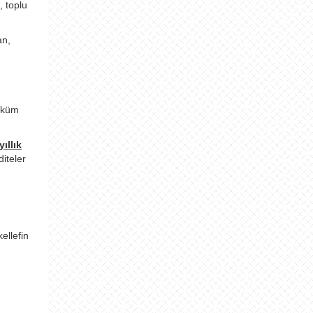
, toplu
an,
hüküm
ıllık
diteler
ellefin