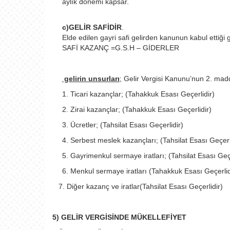
aylık dönemi kapsar.
c)GELİR SAFİDİR
.
Elde edilen gayri safi gelirden kanunun kabul ettiği g
SAFİ KAZANÇ =G.S.H – GİDERLER
gelirin unsurları
; Gelir Vergisi Kanunu’nun 2. madd
1. Ticari kazançlar; (Tahakkuk Esası Geçerlidir)
2. Zirai kazançlar; (Tahakkuk Esası Geçerlidir)
3. Ücretler; (Tahsilat Esası Geçerlidir)
4. Serbest meslek kazançları; (Tahsilat Esası Geçerl
5. Gayrimenkul sermaye iratları; (Tahsilat Esası Geçe
6. Menkul sermaye iratları (Tahakkuk Esası Geçerlid
7. Diğer kazanç ve iratlar(Tahsilat Esası Geçerlidir)
5) GELİR VERGİSİNDE MÜKELLEFİYET