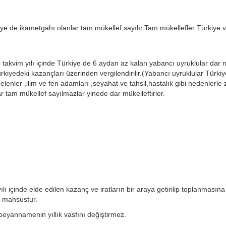
iye de ikametgahı olanlar tam mükellef sayılır.Tam mükellefler Türkiye 
takvim yılı içinde Türkiye de 6 aydan az kalan yabancı uyruklular dar 
rkiyedeki kazançları üzerinden vergilendirilir.(Yabancı uyruklular Türki
gelenler ,ilim ve fen adamları ,seyahat ve tahsil,hastalık gibi nedenlerle
 tam mükellef sayılmazlar yinede dar mükelleftirler.
lı içinde elde edilen kazanç ve iratların bir araya getirilip toplanmasın
e mahsustur.
, beyannamenin yıllık vasfını değiştirmez.