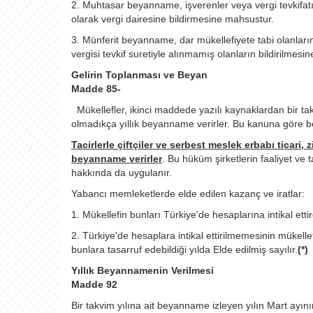
2. Muhtasar beyanname, işverenler veya vergi tevkifatı y
olarak vergi dairesine bildirmesine mahsustur.
3. Münferit beyanname, dar mükellefiyete tabi olanları
vergisi tevkif suretiyle alınmamış olanların bildirilmes
Gelirin Toplanması ve Beyan
Madde 85-
Mükellefler, ikinci maddede yazılı kaynaklardan bir takv
olmadıkça yıllık beyanname verirler. Bu kanuna göre b
Tacirlerle çiftçiler ve serbest meslek erbabı ticari, 
beyanname verirler
. Bu hüküm şirketlerin faaliyet ve 
hakkında da uygulanır.
Yabancı memleketlerde elde edilen kazanç ve iratlar:
1. Mükellefin bunları Türkiye'de hesaplarına intikal ettir
2. Türkiye'de hesaplara intikal ettirilmemesinin mükellef
bunlara tasarruf edebildiği yılda Elde edilmiş sayılır.
(*)
Yıllık Beyannamenin Verilmesi
Madde 92
Bir takvim yılına ait beyanname izleyen yılın Mart ay