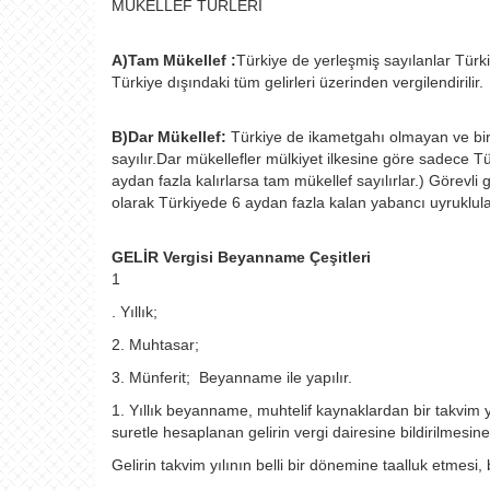
MÜKELLEF TÜRLERİ
A)Tam Mükellef :
Türkiye de yerleşmiş sayılanlar Türk
Türkiye dışındaki tüm gelirleri üzerinden vergilendirilir.
B)Dar Mükellef:
Türkiye de ikametgahı olmayan ve bir 
sayılır.Dar mükellefler mülkiyet ilkesine göre sadece Tü
aydan fazla kalırlarsa tam mükellef sayılırlar.) Görevli 
olarak Türkiyede 6 aydan fazla kalan yabancı uyruklular
GELİR Vergisi Beyanname Çeşitleri
1
. Yıllık;
2. Muhtasar;
3. Münferit; Beyanname ile yapılır.
1. Yıllık beyanname, muhtelif kaynaklardan bir takvim yı
suretle hesaplanan gelirin vergi dairesine bildirilmesin
Gelirin takvim yılının belli bir dönemine taalluk etmesi