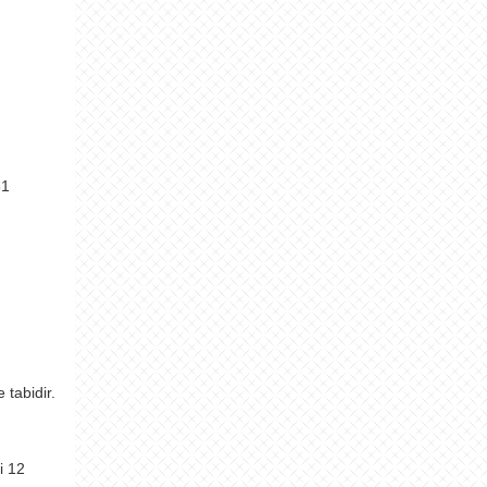
61
 tabidir.
i 12