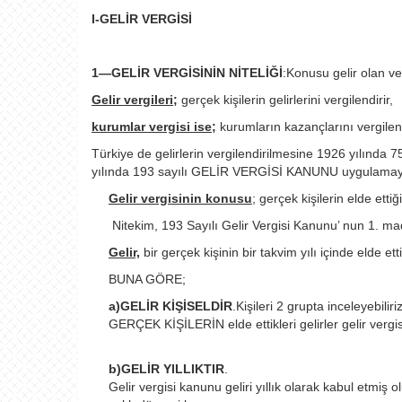
I-GELİR VERGİSİ
1—GELİR VERGİSİNİN NİTELİĞİ
:Konusu gelir olan ver
Gelir vergileri;
gerçek kişilerin gelirlerini vergilendirir,
kurumlar vergisi ise;
kurumların kazançlarını vergilend
Türkiye de gelirlerin vergilendirilmesine 1926 yılınd
yılında 193 sayılı GELİR VERGİSİ KANUNU uygulamay
Gelir vergisinin konusu
;
gerçek kişilerin elde ettiği 
Nitekim, 193 Sayılı Gelir Vergisi Kanunu’ nun 1. madd
Gelir,
bir gerçek kişinin bir takvim yılı içinde elde et
BUNA GÖRE;
a)GELİR KİŞİSELDİR
.Kişileri 2 grupta inceleyeb
GERÇEK KİŞİLERİN elde ettikleri gelirler gelir vergis
b)GELİR YILLIKTIR
.
Gelir vergisi kanunu geliri yıllık olarak kabul etmiş