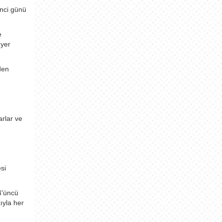
inci günü
e
 yer
den
arlar ve
si
94'üncü
ıyla her