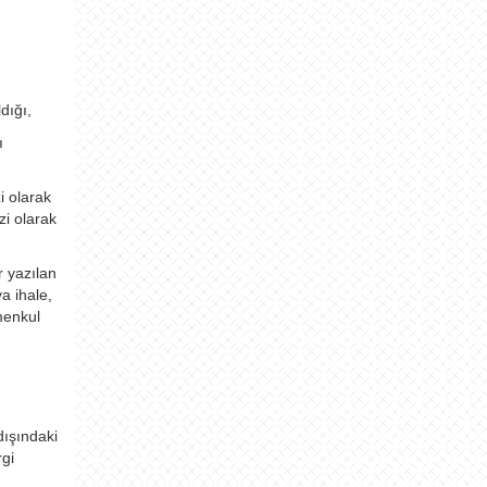
dığı,
ı
i olarak
zi olarak
r yazılan
ya ihale,
 menkul
dışındaki
rgi