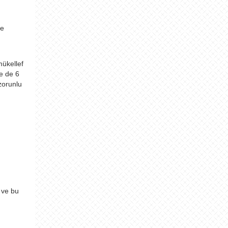
ve
mükellef
ye de 6
 zorunlu
a ve bu