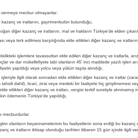
me vermeye mecbur olmayanlar:
 kazanç ve iratlarını, gayrimenkulün bulunduğu,
ğan diğer kazanç ve iratlarını, mal ve hakların Türkiye'de elden çıkarıl
ası veya terk edilmesi karşılığında elde ettikleri diğer kazanç ve iratların
telikteki işlemlere tavassuttan elde edilen diğer kazanç ve iratlarla, arız
çlar ve dar mükellefiyete tabi olanların 45' inci maddede yazılı işleri arı
liyetin yapıldığı veya yolcu veya yükün taşıta alındığı,
işleriyle ilgili olarak sonradan elde ettikleri diğer kazanç ve iratlar (zara
tahsili dahil), ticari, zirai veya mesleki bir faaliyete hiç girişilmemesi ve
lde ettikleri diğer kazanç ve iratları, vergisi tevkif suretiyle alınmamış
işkin ödemenin Türkiye'de yapıldığı,
ye mecburdurlar.
lişkin olanların beyannamelerinin bu faaliyetlerin sona erdiği bu kazanç 
anç ve iratların iktisap olunduğu tarihten itibaren 15 gün içinde ilgili ve