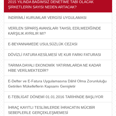
2015 YILINDA BAĞIMSIZ DENETİME TABİ OLACAK
ŞİRKETLERİN SAYISI NEDEN ARTACAK?
İNDİRİMLİ KURUMLAR VERGİSİ UYGULAMASI
VERİLEN SİPARİŞ AVANSLARI TAHSİL EDİLMEDİĞİNDE
KARŞILIK AYRILIR MI?
E-BEYANNAMEDE USULSÜZLÜK CEZASI
DÖVİZLİ FATURA KESİLMESİ VE KUR FARKI FATURASI
TARIMA DAYALI EKONOMİK YATIRIMLARDA NE KADAR
HİBE VERİLMEKTEDİR?
E-Defter ve E-Fatura Uygulamasına Dâhil Olma Zorunluluğu
Getirilen Mükelleflerin Kapsamı Genişletir
E-TEBLİGAT DÖNEMİ 01.01.2016 TARİHİNDE BAŞLIYOR
İHRAÇ KAYITLI TESLİMLERDE İHRACATIN MÜCBİR
SEBEPLERLE GERÇEKLEŞMEMESİ