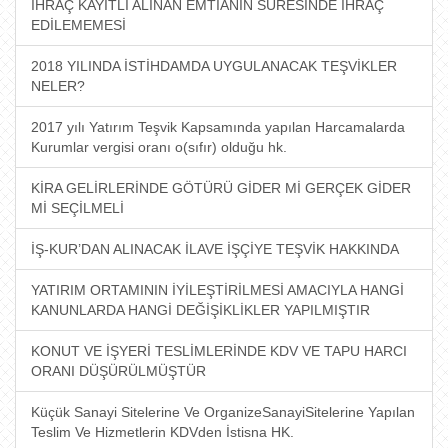
İHRAÇ KAYITLI ALINAN EMTİANIN SÜRESİNDE İHRAÇ
EDİLEMEMESİ
2018 YILINDA İSTİHDAMDA UYGULANACAK TEŞVİKLER
NELER?
2017 yılı Yatırım Teşvik Kapsamında yapılan Harcamalarda
Kurumlar vergisi oranı o(sıfır) olduğu hk.
KİRA GELİRLERİNDE GÖTÜRÜ GİDER Mİ GERÇEK GİDER
Mİ SEÇİLMELİ
İŞ-KUR’DAN ALINACAK İLAVE İŞÇİYE TEŞVİK HAKKINDA
YATIRIM ORTAMININ İYİLEŞTİRİLMESİ AMACIYLA HANGİ
KANUNLARDA HANGİ DEĞİŞİKLİKLER YAPILMIŞTIR
KONUT VE İŞYERİ TESLİMLERİNDE KDV VE TAPU HARCI
ORANI DÜŞÜRÜLMÜŞTÜR
Küçük Sanayi Sitelerine Ve OrganizeSanayiSitelerine Yapılan
Teslim Ve Hizmetlerin KDVden İstisna HK.