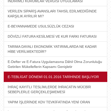
İNDİRİMLİ KURUMLAR VERGİSİ UYGULAMASI
VERİLEN SİPARİŞ AVANSLARI TAHSİL EDİLMEDİĞİNDE
KARŞILIK AYRILIR MI?
E-BEYANNAMEDE USULSÜZLÜK CEZASI
DÖVİZLİ FATURA KESİLMESİ VE KUR FARKI FATURASI
TARIMA DAYALI EKONOMİK YATIRIMLARDA NE KADAR
HİBE VERİLMEKTEDİR?
E-Defter ve E-Fatura Uygulamasına Dâhil Olma Zorunluluğu
Getirilen Mükelleflerin Kapsamı Genişletir
E-TEBLİGAT DÖNEMİ 01.01.2016 TARİHİNDE BAŞLIYOR
İHRAÇ KAYITLI TESLİMLERDE İHRACATIN MÜCBİR
SEBEPLERLE GERÇEKLEŞMEMESİ
YAPIM İŞLERİNDE KDV TEVKİFATINDA YENİ ORAN