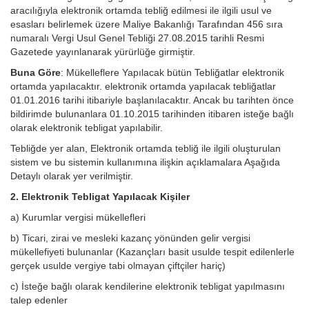
aracılığıyla elektronik ortamda tebliğ edilmesi ile ilgili usul ve
esasları belirlemek üzere Maliye Bakanlığı Tarafından 456 sıra
numaralı Vergi Usul Genel Tebliği 27.08.2015 tarihli Resmi
Gazetede yayınlanarak yürürlüğe girmiştir.
Buna Göre
: Mükelleflere Yapılacak bütün Tebliğatlar elektronik
ortamda yapılacaktır. elektronik ortamda yapılacak tebliğatlar
01.01.2016 tarihi itibariyle başlanılacaktır. Ancak bu tarihten önce
bildirimde bulunanlara 01.10.2015 tarihinden itibaren isteğe bağlı
olarak elektronik tebligat yapılabilir.
Tebliğde yer alan, Elektronik ortamda tebliğ ile ilgili oluşturulan
sistem ve bu sistemin kullanımına ilişkin açıklamalara Aşağıda
Detaylı olarak yer verilmiştir.
2. Elektronik Tebligat Yapılacak Kişiler
a) Kurumlar vergisi mükellefleri
b) Ticari, zirai ve mesleki kazanç yönünden gelir vergisi
mükellefiyeti bulunanlar (Kazançları basit usulde tespit edilenlerle
gerçek usulde vergiye tabi olmayan çiftçiler hariç)
c) İsteğe bağlı olarak kendilerine elektronik tebligat yapılmasını
talep edenler