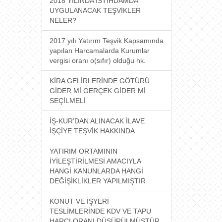
2018 YILINDA İSTİHDAMDA
UYGULANACAK TEŞVİKLER
NELER?
2017 yılı Yatırım Teşvik Kapsamında
yapılan Harcamalarda Kurumlar
vergisi oranı o(sıfır) olduğu hk.
KİRA GELİRLERİNDE GÖTÜRÜ
GİDER Mİ GERÇEK GİDER Mİ
SEÇİLMELİ
İŞ-KUR’DAN ALINACAK İLAVE
İŞÇİYE TEŞVİK HAKKINDA
YATIRIM ORTAMININ
İYİLEŞTİRİLMESİ AMACIYLA
HANGİ KANUNLARDA HANGİ
DEĞİŞİKLİKLER YAPILMIŞTIR
KONUT VE İŞYERİ
TESLİMLERİNDE KDV VE TAPU
HARCI ORANI DÜŞÜRÜLMÜŞTÜR