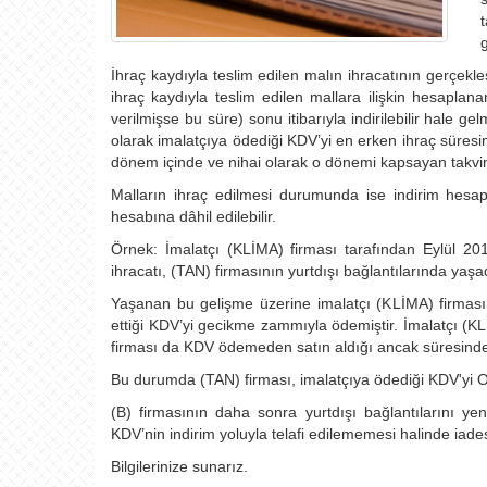
g
İhraç kaydıyla teslim edilen malın ihracatının gerçekl
ihraç kaydıyla teslim edilen mallara ilişkin hesapla
verilmişse bu süre) sonu itibarıyla indirilebilir hale 
olarak imalatçıya ödediği KDV’yi en erken ihraç süresin
dönem içinde ve nihai olarak o dönemi kapsayan takvi
Malların ihraç edilmesi durumunda ise indirim hesap
hesabına dâhil edilebilir.
Örnek: İmalatçı (KLİMA) firması tarafından Eylül 20
ihracatı, (TAN) firmasının yurtdışı bağlantılarında yaş
Yaşanan bu gelişme üzerine imalatçı (KLİMA) firması
ettiği KDV’yi gecikme zammıyla ödemiştir. İmalatçı (KLİ
firması da KDV ödemeden satın aldığı ancak süresinde
Bu durumda (TAN) firması, imalatçıya ödediği KDV'yi O
(B) firmasının daha sonra yurtdışı bağlantılarını 
KDV’nin indirim yoluyla telafi edilememesi halinde ia
Bilgilerinize sunarız.