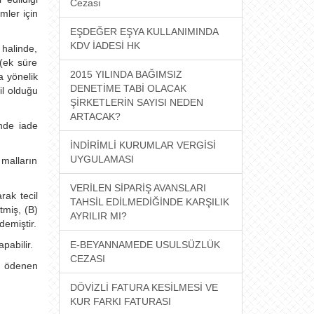
Cezası
mler için
EŞDEĞER EŞYA KULLANIMINDA
KDV İADESİ HK​
 halinde,
 (ek süre
2015 YILINDA BAĞIMSIZ
a yönelik
DENETİME TABİ OLACAK
il olduğu
ŞİRKETLERİN SAYISI NEDEN
ARTACAK?
inde iade
İNDİRİMLİ KURUMLAR VERGİSİ
UYGULAMASI
 malların
VERİLEN SİPARİŞ AVANSLARI
rak tecil
TAHSİL EDİLMEDİĞİNDE KARŞILIK
tmiş, (B)
AYRILIR MI?
emiştir.
pabilir.
E-BEYANNAMEDE USULSÜZLÜK
CEZASI
a ödenen
DÖVİZLİ FATURA KESİLMESİ VE
KUR FARKI FATURASI