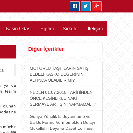
Basın Odası
Eğitim
Sirküler
İletişim
Diğer İçerikler
MOTORLU TAŞITLARIN SATIŞ
018
BEDELİ KASKO DEĞERİNİN
ALTINDA OLABİLİR Mİ?
ri ya da
n teslim
NEDEN 01.07.2015 TARİHİNDEN
ÖNCE KESİNLİKLE NAKİT
SERMAYE ARTIŞINI YAPMAMALI ?
il olunan
maddesine
Geriye Yönelik E-Beyanname ve
Ba-Bs Formu Vermemekten Dolayı
en mücbir
Mükellefin Beyana Davet Edilmesi
 edildiği