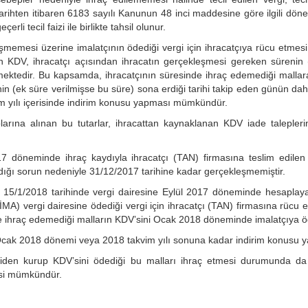
tarihten itibaren 6183 sayılı Kanunun 48 inci maddesine göre ilgili döne
eçerli tecil faizi ile birlikte tahsil olunur.
eşmemesi üzerine imalatçının ödediği vergi için ihracatçıya rücu etmesi
nan KDV, ihracatçı açısından ihracatın gerçekleşmesi gereken sürenin
gelmektedir. Bu kapsamda, ihracatçının süresinde ihraç edemediği mallar
in (ek süre verilmişse bu süre) sona erdiği tarihi takip eden günün dah
m yılı içerisinde indirim konusu yapması mümkündür.
larına alınan bu tutarlar, ihracattan kaynaklanan KDV iade talepler
17 döneminde ihraç kaydıyla ihracatçı (TAN) firmasına teslim edilen
adığı sorun nedeniyle 31/12/2017 tarihine kadar gerçekleşmemiştir.
 15/1/2018 tarihinde vergi dairesine Eylül 2017 döneminde hesaplaya
MA) vergi dairesine ödediği vergi için ihracatçı (TAN) firmasına rücu e
 ihraç edemediği malların KDV’sini Ocak 2018 döneminde imalatçıya öd
cak 2018 dönemi veya 2018 takvim yılı sonuna kadar indirim konusu ya
yeniden kurup KDV’sini ödediği bu malları ihraç etmesi durumunda d
desi mümkündür.