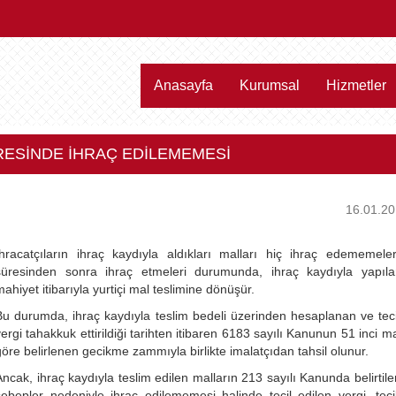
Anasayfa
Kurumsal
Hizmetler
ÜRESİNDE İHRAÇ EDİLEMEMESİ
16.01.2
İhracatçıların ihraç kaydıyla aldıkları malları hiç ihraç edememele
süresinden sonra ihraç etmeleri durumunda, ihraç kaydıyla yapıla
mahiyet itibarıyla yurtiçi mal teslimine dönüşür.
Bu durumda, ihraç kaydıyla teslim bedeli üzerinden hesaplanan ve tec
vergi tahakkuk ettirildiği tarihten itibaren 6183 sayılı Kanunun 51 inci 
göre belirlenen gecikme zammıyla birlikte imalatçıdan tahsil olunur.
Ancak, ihraç kaydıyla teslim edilen malların 213 sayılı Kanunda belirtil
sebepler nedeniyle ihraç edilememesi halinde tecil edilen vergi, tecil